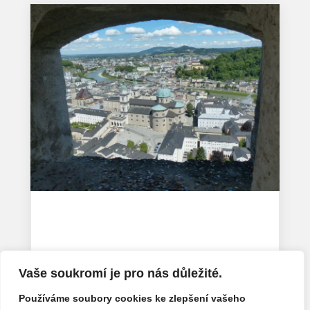
Co vidět v Salcburku: průvodce městem,
ceník a tipy
Čvc 13, 2026
Vaše soukromí je pro nás důležité.
« Starší příspěvky
Další příspěvky »
Používáme soubory cookies ke zlepšení vašeho