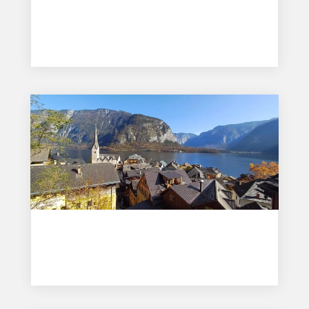
Neziderské jezero: stav vody 2026, koupání
a co vědět
Čvc 20, 2026
Hallstatt: co vidět, ceník 2026 a jak se
vyhnout davům
Čvc 14, 2026