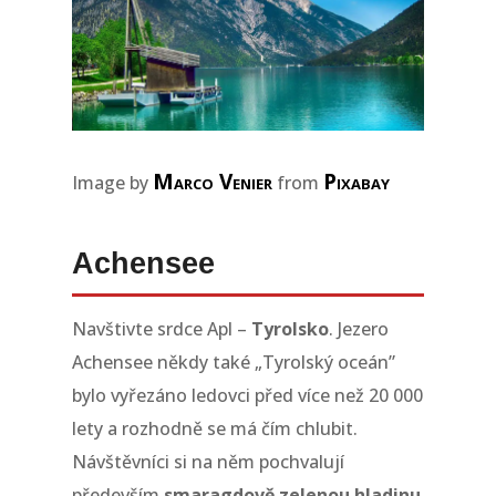
Marco Venier
Pixabay
Image by
from
Achensee
Navštivte srdce Apl –
Tyrolsko
. Jezero
Achensee někdy také „Tyrolský oceán”
bylo vyřezáno ledovci před více než 20 000
lety a rozhodně se má čím chlubit.
Návštěvníci si na něm pochvalují
především
smaragdově zelenou hladinu