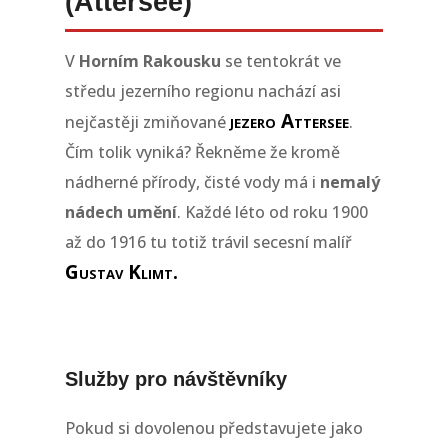
(Attersee)
V
Horním Rakousku
se tentokrát ve
středu jezerního regionu nachází asi
jezero Attersee
nejčastěji zmiňované
.
Čím tolik vyniká? Řekněme že kromě
nádherné přírody, čisté vody má i
nemalý
nádech umění
. Každé léto od roku 1900
až do 1916 tu totiž trávil secesní malíř
Gustav Klimt.
Služby pro návštěvníky
Pokud si dovolenou představujete jako