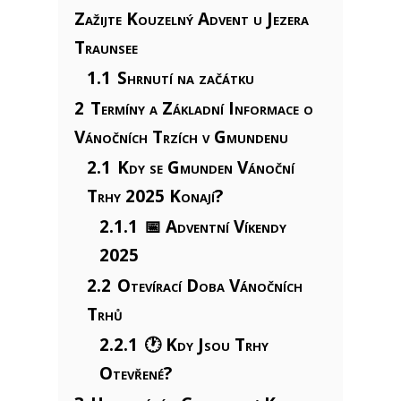
Zažijte Kouzelný Advent u Jezera
Traunsee
1.1
Shrnutí na začátku
2
Termíny a Základní Informace o
Vánočních Trzích v Gmundenu
2.1
Kdy se Gmunden Vánoční
Trhy 2025 Konají?
2.1.1
📅 Adventní Víkendy
2025
2.2
Otevírací Doba Vánočních
Trhů
2.2.1
🕐 Kdy Jsou Trhy
Otevřené?