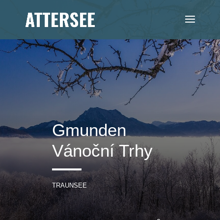
Gmunden
Vánoční Trhy
TRAUNSEE