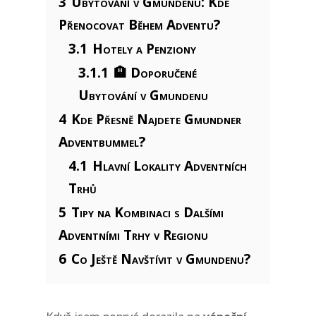
3
Ubytování v Gmundenu: Kde
Přenocovat Během Adventu?
3.1
Hotely a Penziony
3.1.1
🏨 Doporučené
Ubytování v Gmundenu
4
Kde Přesně Najdete Gmundner
Adventbummel?
4.1
Hlavní Lokality Adventních
Trhů
5
Tipy na Kombinaci s Dalšími
Adventními Trhy v Regionu
6
Co Ještě Navštívit v Gmundenu?