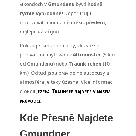
víkendech v
Gmundenu
bývá
hodně
rychle vyprodané
! Doporučuju
rezervovat minimálně
měsíc předem
,
nejlépe už v říjnu.
Pokud je Gmunden plný, zkuste se
podívat na ubytování v
Altmünster
(5 km
od Gmundenu) nebo
Traunkirchen
(10
km). Odtud jsou pravidelné autobusy a
atmosféra je taky úžasná! Více informací
jezera Traunsee najdete v našem
o okolí
průvodci
.
Kde Přesně Najdete
Gmundner