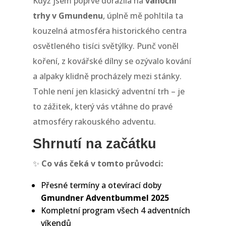
Když jsem poprvé dorazila na
vánoční
trhy v Gmundenu
, úplně mě pohltila ta
kouzelná atmosféra historického centra
osvětleného tisíci světýlky. Punč voněl
koření, z kovářské dílny se ozývalo kování
a alpaky klidně procházely mezi stánky.
Tohle není jen klasický adventní trh – je
to zážitek, který vás vtáhne do pravé
atmosféry rakouského adventu.
Shrnutí na začátku
✨
Co vás čeká v tomto průvodci:
Přesné termíny a otevírací doby
Gmundner Adventbummel 2025
Kompletní program všech 4 adventních
víkendů