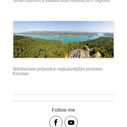
Smart tourism a budoucnost rekreačních regionů
Wörthersee průvodce nejkrásnějším jezerem
Korutan
Follow me