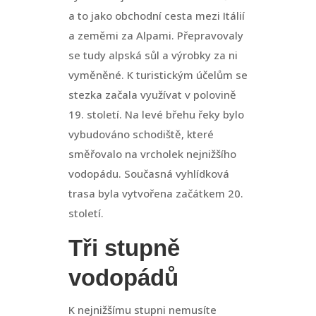
a to jako obchodní cesta mezi Itálií
a zeměmi za Alpami. Přepravovaly
se tudy alpská sůl a výrobky za ni
vyměněné. K turistickým účelům se
stezka začala využívat v polovině
19. století. Na levé břehu řeky bylo
vybudováno schodiště, které
směřovalo na vrcholek nejnižšího
vodopádu. Současná vyhlídková
trasa byla vytvořena začátkem 20.
století.
Tři stupně
vodopádů
K nejnižšímu stupni nemusíte