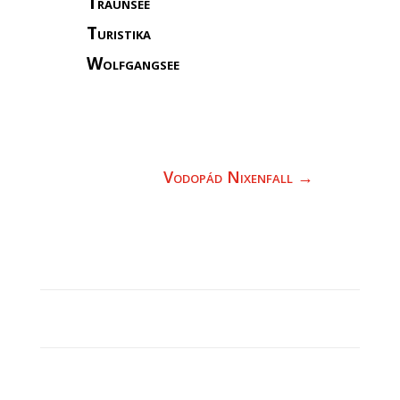
Traunsee
Turistika
Wolfgangsee
Vodopád Nixenfall
→
GASTRONOMIE