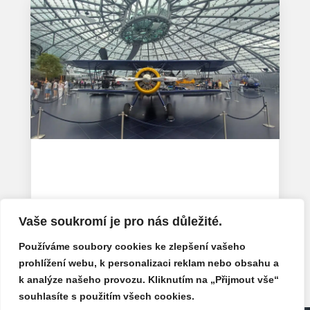
Hangar 7 v Salcburku: vstup zdarma a co
uvnitř najdete
Čvc 28, 2026
Vaše soukromí je pro nás důležité.
« Starší příspěvky
Další příspěvky »
Používáme soubory cookies ke zlepšení vašeho
prohlížení webu, k personalizaci reklam nebo obsahu a
k analýze našeho provozu. Kliknutím na „Přijmout vše“
souhlasíte s použitím všech cookies.