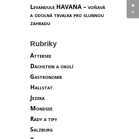
Levandule HAVANA – voňavá
a odolná trvalka pro slunnou
zahradu
Rubriky
Attersee
Dachstein a okolí
Gastronomie
Hallstat
Jezera
Mondsee
Rady a tipy
Salzburg