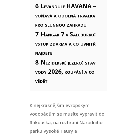
6
Levandule HAVANA –
voňavá a odolná trvalka
pro slunnou zahradu
7
Hangar 7 v Salcburku:
vstup zdarma a co uvnitř
najdete
8
Neziderské jezero: stav
vody 2026, koupání a co
vědět
K nejkrásnějším evropským
vodopádům se musíte vypravit do
Rakouska, na rozhraní Národního
parku Vysoké Taury a