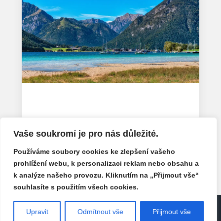
Achensee
Bře 5, 2026
Vaše soukromí je pro nás důležité.
« Starší příspěvky
Další příspěvky »
Používáme soubory cookies ke zlepšení vašeho
prohlížení webu, k personalizaci reklam nebo obsahu a
k analýze našeho provozu. Kliknutím na „Přijmout vše“
souhlasíte s použitím všech cookies.
Linklady.cz
| 2026 |
Počasí Attersee
Počasí
Upravit
Odmítnout vše
Přijmout vše
Steinbach am Attersee