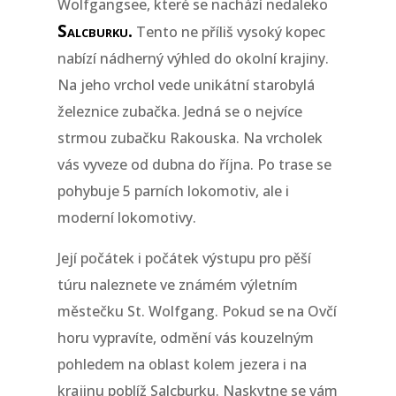
Wolfgangsee, které se nachází nedaleko
Salcburku.
Tento ne příliš vysoký kopec
nabízí nádherný výhled do okolní krajiny.
Na jeho vrchol vede unikátní starobylá
železnice zubačka. Jedná se o nejvíce
strmou zubačku Rakouska. Na vrcholek
vás vyveze od dubna do října. Po trase se
pohybuje 5 parních lokomotiv, ale i
moderní lokomotivy.
Její počátek i počátek výstupu pro pěší
túru naleznete ve známém výletním
městečku St. Wolfgang. Pokud se na Ovčí
horu vypravíte, odmění vás kouzelným
pohledem na oblast kolem jezera i na
krajinu poblíž Salcburku. Naskytne se vám