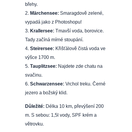
břehy.
2.
Märchensee:
Smaragdově zelené,
vypadá jako z Photoshopu!
3.
Krallersee:
Tmavší voda, borovice.
Tady začíná mírné stoupání.
4.
Steirersee:
Křišťálově čistá voda ve
výšce 1700 m.
5.
Tauplitzsee:
Najdete zde chatu na
svačinu.
6.
Schwarzensee:
Vrchol treku. Černé
jezero a božský klid.
Důležité:
Délka 10 km, převýšení 200
m. S sebou: 1,5l vody, SPF krém a
větrovku.