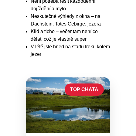
Není potřeba řešit každodenní
dojíždění a mýto
Neskutečné výhledy z okna – na
Dachstein, Totes Gebirge, jezera
Klid a ticho – večer tam není co
dělat, což je vlastně super
V létě jste hned na startu treku kolem
jezer
TOP CHATA