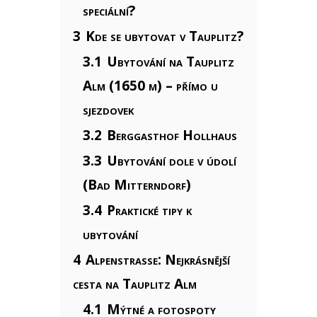
speciální?
3
Kde se ubytovat v Tauplitz?
3.1
Ubytování na Tauplitz
Alm (1650 m) – přímo u
sjezdovek
3.2
Berggasthof Hollhaus
3.3
Ubytování dole v údolí
(Bad Mitterndorf)
3.4
Praktické tipy k
ubytování
4
Alpenstrasse: Nejkrásnější
cesta na Tauplitz Alm
4.1
Mýtné a fotospoty