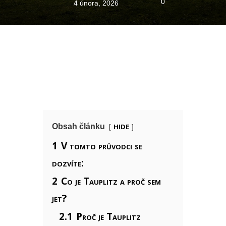
0
4 února, 2026
hide
Obsah článku
1
V tomto průvodci se
dozvíte:
2
Co je Tauplitz a proč sem
jet?
2.1
Proč je Tauplitz