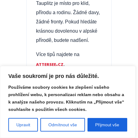
Tauplitz je místo pro klid,
přírodu a rodinu. Žádné davy,
žádné fronty. Pokud hledáte
krásnou dovolenou v alpské
přírodě, budete nadšení.
Více tipů najdete na
attersee.cz
.
Vaše soukromí je pro nás důležité.
Pavla
Používáme soubory cookies ke zlepšení vašeho
prohlížení webu, k personalizaci reklam nebo obsahu a
k analýze našeho provozu. Kliknutím na „Přijmout vše“
souhlasíte s použitím všech cookies.
TURISTIKA
Upravit
Odmítnout vše
Přijmout vše