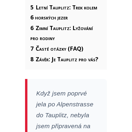
5
Letní Tauplitz: Trek kolem
6 horských jezer
6
Zimní Tauplitz: Lyžování
pro rodiny
7
Časté otázky (FAQ)
8
Závěr: Je Tauplitz pro vás?
Když jsem poprvé
jela po Alpenstrasse
do Tauplitz, nebyla
jsem připravená na