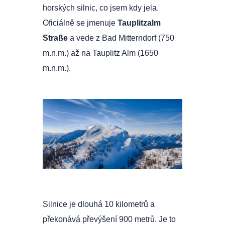
horských silnic, co jsem kdy jela.
Oficiálně se jmenuje
Tauplitzalm
Straße
a vede z Bad Mitterndorf (750
m.n.m.) až na Tauplitz Alm (1650
m.n.m.).
Silnice je dlouhá 10 kilometrů a
překonává převýšení 900 metrů. Je to