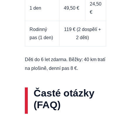
24,50
1 den
49,50 €
€
Rodinný
119 € (2 dospělí +
pas (1 den)
2 děti)
Děti do 6 let zdarma. Běžky: 40 km tratí
na plošině, denní pas 8 €.
Časté otázky
(FAQ)