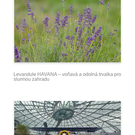
Levandule HAVANA – voňavá a odolná trvalka pro
slunnou zahradu