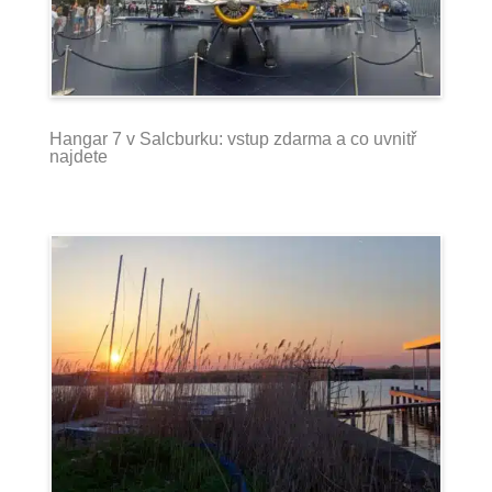
Hangar 7 v Salcburku: vstup zdarma a co uvnitř
najdete