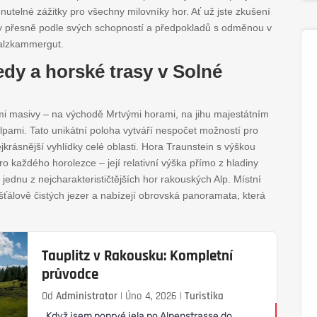
enutelné zážitky pro všechny milovníky hor. Ať už jste zkušení
asy přesně podle svých schopností a předpokladů s odměnou v
alzkammergut.
edy a horské trasy v Solné
i masivy – na východě Mrtvými horami, na jihu majestátním
ami. Tato unikátní poloha vytváří nespočet možností pro
jkrásnější vyhlídky celé oblasti. Hora Traunstein s výškou
 každého horolezce – její relativní výška přímo z hladiny
í jednu z nejcharakterističtějších hor rakouských Alp. Místní
išťálově čistých jezer a nabízejí obrovská panoramata, která
Tauplitz v Rakousku: Kompletní
průvodce
Od
Administrator
|
Úno 4, 2026
|
Turistika
Když jsem poprvé jela po Alpenstrasse do