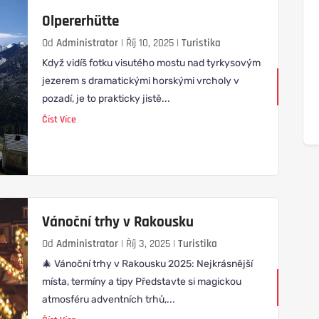
Olpererhütte
Od
Administrator
|
Říj 10, 2025
|
Turistika
Když vidíš fotku visutého mostu nad tyrkysovým
jezerem s dramatickými horskými vrcholy v
pozadí, je to prakticky jistě...
Číst Více
Vánoční trhy v Rakousku
Od
Administrator
|
Říj 3, 2025
|
Turistika
🎄 Vánoční trhy v Rakousku 2025: Nejkrásnější
místa, termíny a tipy Představte si magickou
atmosféru adventních trhů,...