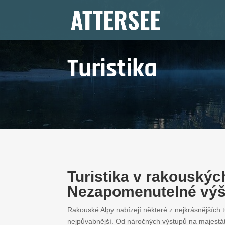
Turistika
Turistika v rakouskýc
Nezapomenutelné výš
Rakouské Alpy nabízejí některé z nejkrásnějších t
nejpůvabnější. Od náročných výstupů na majestá