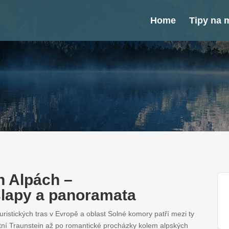
Home
Tipy na m
h Alpách –
lapy a panoramata
uristických tras v Evropě a oblast Solné komory patří mezi ty
tní Traunstein až po romantické procházky kolem alpských