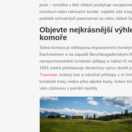
jezer – turistika v této oblasti poskytuje nezapom
horolezci nebo rekreační turisté, najdete zde tr
podobě úchvatných panoramat na celou oblast S
Objevte nejkrásnější výhl
komoře
Solná komora je obklopena impozantními horským
Dachsteinem a na západě Berchtesgadenskými Alp
nezapomenutelné turistické výšlapy a nabízí tři ne
1691 metrů představuje skutečnou výzvu téměř pro
Traunsee
, krásný tvar a náročné přístupy z ní čin
turistické trasy vedou přes alpské louky, kolem kř
vám zůstanou v paměti navždy.