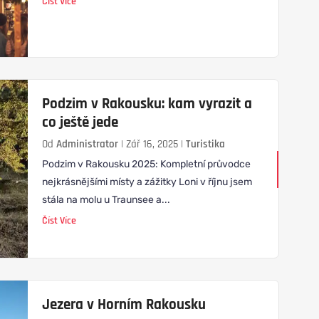
Číst Více
Podzim v Rakousku: kam vyrazit a
co ještě jede
Od
Administrator
|
Zář 16, 2025
|
Turistika
Podzim v Rakousku 2025: Kompletní průvodce
nejkrásnějšími místy a zážitky Loni v říjnu jsem
stála na molu u Traunsee a...
Číst Více
Jezera v Horním Rakousku